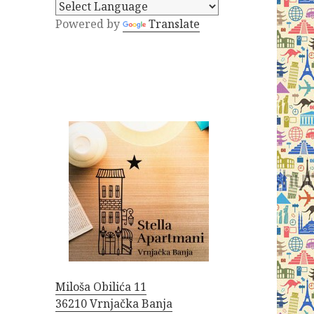
Powered by
Translate
Miloša Obilića 11
36210 Vrnjačka Banja