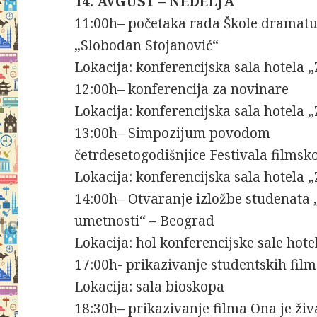
14. AVGUST – NEDELJA
11:00h– početaka rada Škole dramatu
„Slobodan Stojanović“
Lokacija: konferencijska sala hotela 
12:00h– konferencija za novinare
Lokacija: konferencijska sala hotela 
13:00h– Simpozijum povodom
četrdesetogodišnjice Festivala filmsk
Lokacija: konferencijska sala hotela 
14:00h– Otvaranje izložbe studenata
umetnosti“ – Beograd
Lokacija: hol konferencijske sale hot
17:00h- prikazivanje studentskih fil
Lokacija: sala bioskopa
18:30h– prikazivanje filma Ona je živ