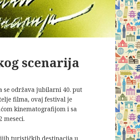
skog scenarija
a se održava jubilarni 40. put
elje filma, ovaj festival je
aćom kinematografijom i sa
2 meseci.
ih turističkih destinacija u