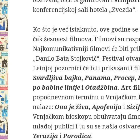
konferencijskoj sali hotela „Zvezda“.
Ko što je već istaknuto, ove godine se
čak šesnaest filmova. Filmovi su raspo
Najkomunikativniji filmovi će biti pr
„Danilo Bata Stojković“. Festival otv
Letnjoj pozornici će biti prikazani i f
Smrdljiva bajka
,
Panama
,
Procep
,
po babine linije
i
Otadžbina
.
Art f
popodnevnom terminu u Vrnjačkom bio
nalaze:
Ona je živa
,
Apofenija
i
Sizi
Vrnjačkom bioskopu obuhvataju fim
mlađoj publici i tu su se našla ostvar
Terazija
i
Porodica
.