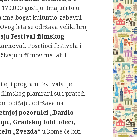
 170.000 gostiju. Imajući to u
a ima bogat kulturno-zabavni
Ovog leta se održava veliki broj
jaju
Festival filmskog
karneval
. Posetioci festivala i
živaju u filmovima, ali i
ilej i program festivala je
filmskog planirani su i prateći
nom običaju, održava na
etnjoj pozornici „Danilo
opu
,
Gradskoj biblioteci
,
telu „Zvezda“
u kome će biti