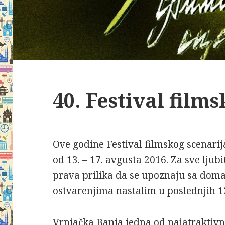
40. Festival film
Ove godine Festival filmskog scenarij
od 13. – 17. avgusta 2016. Za sve ljubit
prava prilika da se upoznaju sa dom
ostvarenjima nastalim u poslednjih 1
Vrnjačka Banja jedna od najatraktivnij