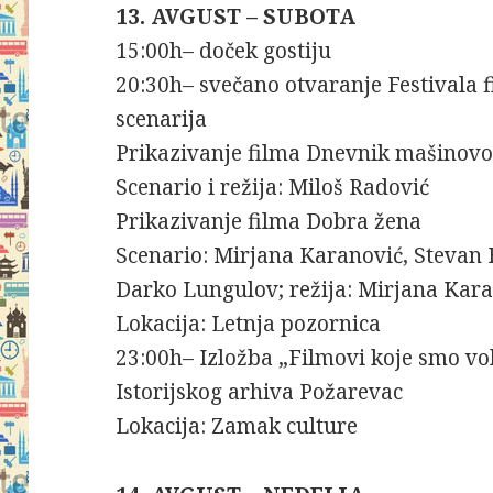
13. AVGUST – SUBOTA
15:00h– doček gostiju
20:30h– svečano otvaranje Festivala 
scenarija
Prikazivanje filma Dnevnik mašinov
Scenario i režija: Miloš Radović
Prikazivanje filma Dobra žena
Scenario: Mirjana Karanović, Stevan F
Darko Lungulov; režija: Mirjana Kar
Lokacija: Letnja pozornica
23:00h– Izložba „Filmovi koje smo vo
Istorijskog arhiva Požarevac
Lokacija: Zamak culture