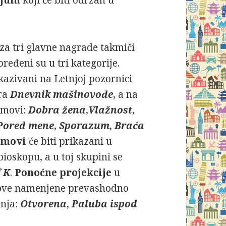
 za tri glavne nagrade takmiči
ređeni su u tri kategorije.
ikazivani na Letnjoj pozornici
ara
Dnevnik mašinovođe
, a na
ilmovi:
Dobra žena
,
Vlažnost
,
Pored mene
,
Sporazum
,
Braća
ilmovi
će biti prikazani u
skopu, a u toj skupini se
f K
.
Ponoćne projekcije
u
ove namenjene prevashodno
enja:
Otvorena
,
Paluba ispod