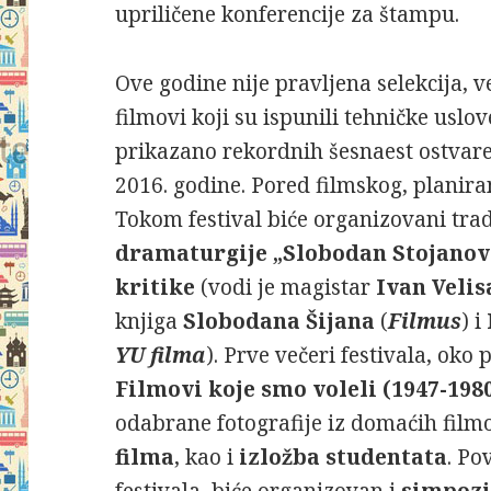
upriličene konferencije za štampu.
Ove godine nije pravljena selekcija, 
filmovi koji su ispunili tehničke uslove
prikazano rekordnih šesnaest ostvaren
2016. godine. Pored filmskog, planira
Tokom festival biće organizovani tra
dramaturgije „Slobodan Stojanov
kritike
(vodi je magistar
Ivan Velis
knjiga
Slobodana Šijana
(
Filmus
) i
YU filma
). Prve večeri festivala, oko
Filmovi koje smo voleli (1947-198
odabrane fotografije iz domaćih filmo
filma
, kao i
izložba studentata
. Po
festivala, biće organizovan i
simpoz