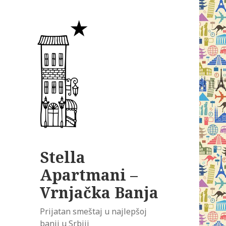
Stella
Apartmani –
Vrnjačka Banja
Prijatan smeštaj u najlepšoj
banji u Srbiji