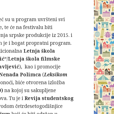
već su u program uvršteni svi
, te će na festivalu biti
ja srpske produkcije iz 2015. i
n je i bogat propratni program.
dicionalna
Letnja škola
ić“
/
Letnja škola filmske
avljević
), kao i promocije
Nenada Polimca
(
Leksikom
 ponoći, biće otvorena izložba
0)
na kojoj su sakupljene
va. Tu je i
Revija studentskog
vodom četrdesetogodišnjice
ijum
koji će biti održan u