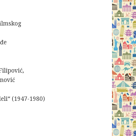
filmskog
ođe
ilipović,
anović
leli“ (1947-1980)