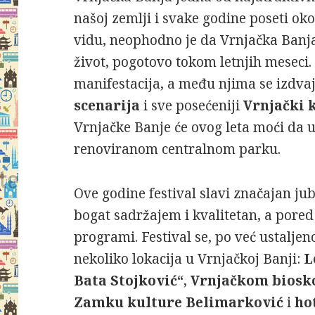
našoj zemlji i svake godine poseti oko
vidu, neophodno je da Vrnjačka Banj
život, pogotovo tokom letnjih meseci. 
manifestacija, a među njima se izdva
scenarija
i sve posećeniji
Vrnjački 
Vrnjačke Banje će ovog leta moći da u
renoviranom centralnom parku.
Ove godine festival slavi značajan jub
bogat sadržajem i kvalitetan, a pored 
programi. Festival se, po već ustalje
nekoliko lokacija u Vrnjačkoj Banji:
L
Bata Stojković“
,
Vrnjačkom biosk
Zamku kulture Belimarković
i
ho