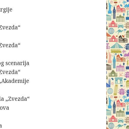
rgije
„Zvezda“
„Zvezda“
og scenarija
„Zvezda“
 „Akademije
ela „Zvezda“
mova
a